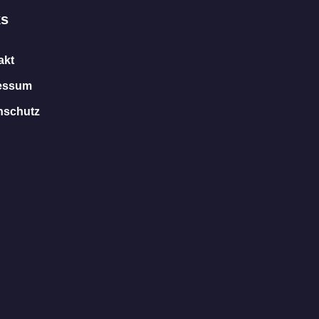
ks
akt
essum
nschutz