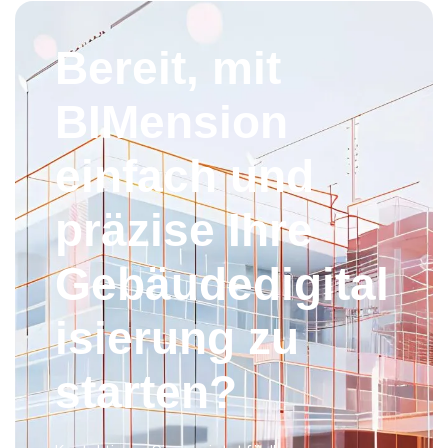
Bereit, mit
BIMension
einfach und
präzise Ihre
Gebäudedigital
isierung zu
starten?