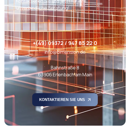
Kontaktieren Sie uns jetzt für Ihre
unverbindliche Beratung!
+(49) 09372 / 947 85 22 0
info@bimension.de
Bahnstraße 8
63906 Erlenbach am Main
KONTAKTIEREN SIE UNS